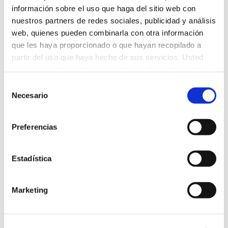
información sobre el uso que haga del sitio web con
nuestros partners de redes sociales, publicidad y análisis
web, quienes pueden combinarla con otra información
que les haya proporcionado o que hayan recopilado a
partir del uso que haya hecho de sus servicios. Usted
acepta nuestras cookies si continúa utilizando nuestro
sitio web.
Selección
Necesario
de
consentimiento
Preferencias
REUNIONES INFORMATIVAS
Primaria
,
Sin categorizar
Estadística
Por
Colegio Humanitas Tres Cantos
9 de septiembre de 2022
Familias Humanitas de Primaria han asistido a las
Marketing
reuniones informativas de inicio de curso con los
tutores de sus hijos, quienes les han explicado
cómo se desarrollará este nuevo año académico.