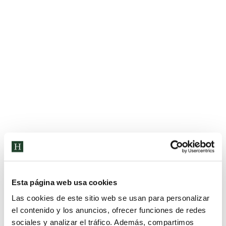
PERIODO DE ADAPTACIÓN
Nursery
,
Sin categorizar
Por
Colegio Humanitas Tres Cantos
13 de septiembre de 2022
Los alumnos de Nursery continúan estos días con
su periodo de adaptación. Tras comenzar cada
jornada con la asamblea, realizan diferentes
actividades en el colegio que favorecen su
adaptación y el poder comenzar a establecer
rutinas.
Esta página web usa cookies
Las cookies de este sitio web se usan para personalizar
el contenido y los anuncios, ofrecer funciones de redes
sociales y analizar el tráfico. Además, compartimos