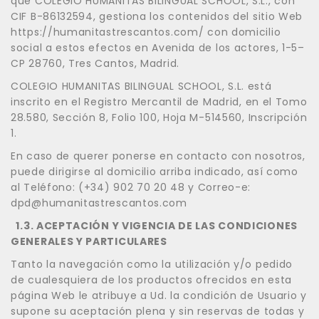
que COLEGIO HUMANITAS BILINGUAL SCHOOL, S.L., con
CIF B-86132594, gestiona los contenidos del sitio Web
https://humanitastrescantos.com/ con domicilio
social a estos efectos en Avenida de los actores, 1-5–
CP 28760, Tres Cantos, Madrid.
COLEGIO HUMANITAS BILINGUAL SCHOOL, S.L. está
inscrito en el Registro Mercantil de Madrid, en el Tomo
28.580, Sección 8, Folio 100, Hoja M-514560, Inscripción
1.
En caso de querer ponerse en contacto con nosotros,
puede dirigirse al domicilio arriba indicado, así como
al Teléfono: (+34) 902 70 20 48 y Correo-e:
dpd@humanitastrescantos.com
1.3. ACEPTACIÓN Y VIGENCIA DE LAS CONDICIONES
GENERALES Y PARTICULARES
Tanto la navegación como la utilización y/o pedido
de cualesquiera de los productos ofrecidos en esta
página Web le atribuye a Ud. la condición de Usuario y
supone su aceptación plena y sin reservas de todas y