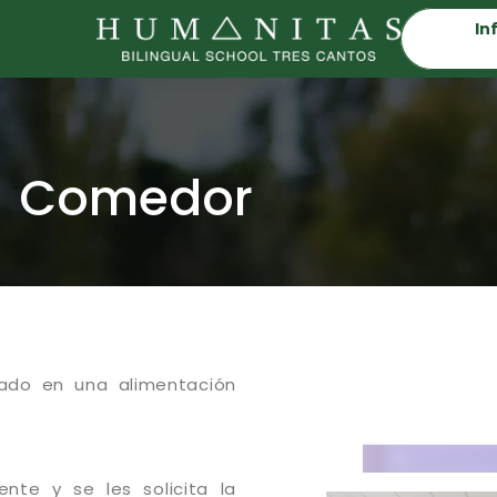
In
Comedor
sado en una alimentación
nte y se les solicita la