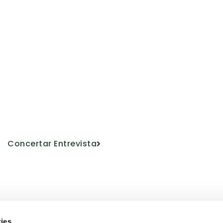
a conocernos
ucativo de la mano de nuestro person
Concertar Entrevista
ies