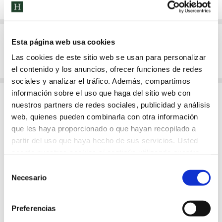
Esta página web usa cookies
Convocatoria de elecciones
Las cookies de este sitio web se usan para personalizar
el contenido y los anuncios, ofrecer funciones de redes
sociales y analizar el tráfico. Además, compartimos
información sobre el uso que haga del sitio web con
nuestros partners de redes sociales, publicidad y análisis
Acta constitución Junta Electoral
web, quienes pueden combinarla con otra información
que les haya proporcionado o que hayan recopilado a
partir del uso que haya hecho de sus servicios. Usted
acepta nuestras cookies si continúa utilizando nuestro
sitio web.
Selección
Ven a conocernos
Necesario
de
consentimiento
Descubre nuestro proyecto
Preferencias
educativo de la mano de nuestro