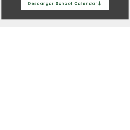
Descargar School Calendar​
"Potenciamos sus
competencias clave
personales y emocionales​"