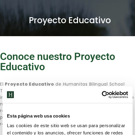
Proyecto Educativo
Conoce nuestro Proyecto
Educativo
El
Proyecto Educativo
de Humanitas Bilingual School
Tres Cantos está diseñado para ofrecer una formación
integral, basada en el desarrollo académico y personal de
nuestros alumnos. Fomentando valores como la
responsabilidad, la creatividad y el pensamiento crítico,
Esta página web usa cookies
preparando a los estudiantes para afrontar con éxito los
retos del mundo globalizado.
Las cookies de este sitio web se usan para personalizar
el contenido y los anuncios, ofrecer funciones de redes