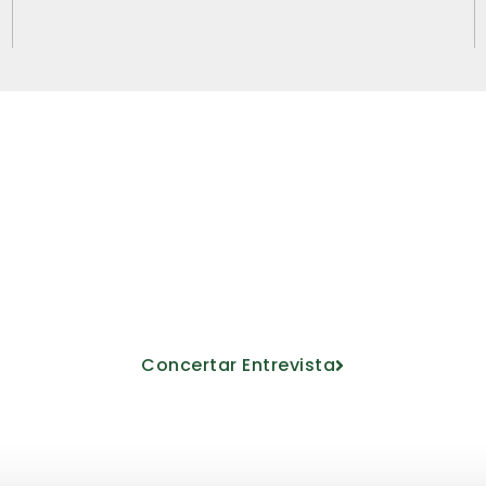
Ven a conocerno
oyecto educativo de la mano de nuest
Concertar Entrevista