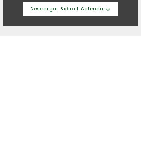
Descargar School Calendar​
“Educando en la
responsabilidad y
autodisciplina”