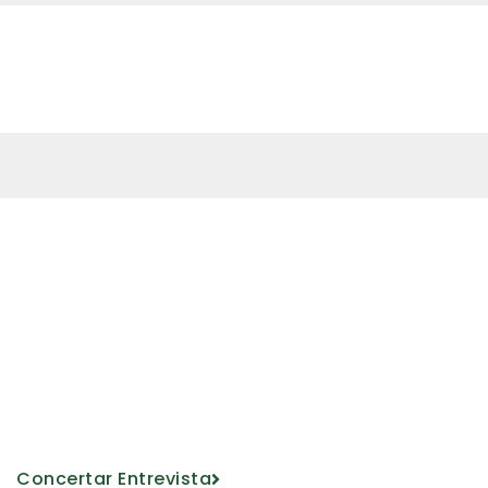
a conocernos
ucativo de la mano de nuestro personal
Concertar Entrevista