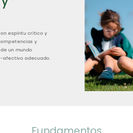
 y
n espíritu crítico y
s competencias y
s de un mundo
io-afectivo adecuado.
Fundamentos