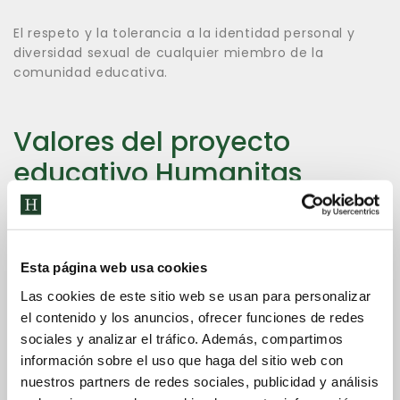
El respeto y la tolerancia a la identidad personal y
diversidad sexual de cualquier miembro de la
comunidad educativa.
Valores del proyecto
educativo Humanitas
Esta página web usa cookies
Educar en el respeto a uno mismo y el fomento de
Las cookies de este sitio web se usan para personalizar
hábitos de vida saludable.
el contenido y los anuncios, ofrecer funciones de redes
sociales y analizar el tráfico. Además, compartimos
información sobre el uso que haga del sitio web con
Educar en el respeto a las personas sin distinción de
nuestros partners de redes sociales, publicidad y análisis
raza, identidad personal y sexual, ideología y credo.