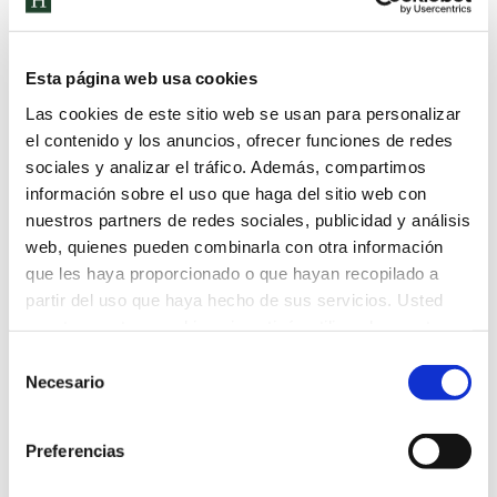
Esta página web usa cookies
Las cookies de este sitio web se usan para personalizar
el contenido y los anuncios, ofrecer funciones de redes
sociales y analizar el tráfico. Además, compartimos
información sobre el uso que haga del sitio web con
nuestros partners de redes sociales, publicidad y análisis
web, quienes pueden combinarla con otra información
que les haya proporcionado o que hayan recopilado a
partir del uso que haya hecho de sus servicios. Usted
acepta nuestras cookies si continúa utilizando nuestro
sitio web.
Ven a conocernos
Selección
Necesario
de
consentimiento
Descubre nuestro proyecto
educativo de la mano de nuestro
Preferencias
personal docente.