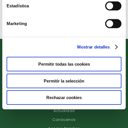
Estadística
Concertar Entrevista
Marketing
Mostrar detalles
Permitir todas las cookies
Etapas Educativas
Permitir la selección
Proyecto Educativo
Servicios Complementarios
Rechazar cookies
Compromiso de Excelencia
Actualidad
Conócenos