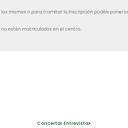
 los mismos o para tramitar la inscripción podéis ponero
 no estén matriculados en el centro.
Ven a conocerno
oyecto educativo de la mano de nuest
Concertar Entrevista