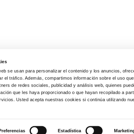
ies
web se usan para personalizar el contenido y los anuncios, ofrec
ntos
15 de septiembre de 2022
ar el tráfico. Además, compartimos información sobre el uso que
tners de redes sociales, publicidad y análisis web, quienes pue
repasando los números romanos. Para ello, de manera cooperati
ación que les haya proporcionado o que hayan recopilado a parti
icios. Usted acepta nuestras cookies si continúa utilizando nue
Preferencias
Estadística
Marketin
Política de Cookies
Aviso Legal
Matrícula e inscripción
Plan de