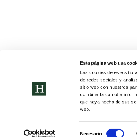
Esta página web usa cook
TRABAJO COOPERATIVO
Las cookies de este sitio 
Secundaria
,
Sin categorizar
Por
Colegio Humanitas Tres Ca
de redes sociales y analiz
sitio web con nuestros par
En matemáticas, los alumnos de 1º de ESO están 
combinarla con otra inform
decoración de la clase.
que haya hecho de sus serv
web.
Selección
Necesario
Copyright © 2022. Todos los
Política de Privacidad