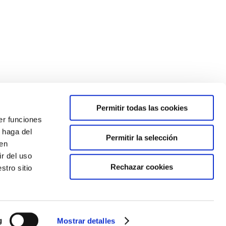
Permitir todas las cookies
er funciones
 haga del
Permitir la selección
den
va, trabajan en un póster que servirá como
r del uso
Rechazar cookies
stro sitio
g
 Convivencia
P.E.
Consejo Escolar
Reclamación
Mostrar detalles