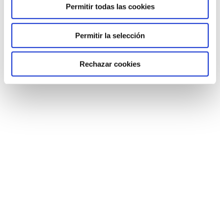
Permitir todas las cookies
EMPEZAMOS CON EL CHINO
Permitir la selección
Infantil
,
Sin categorizar
Por
Colegio Humanitas Tres Cantos
14 de septiembre de 2022
Rechazar cookies
Los alumnos de 1º de Infantil están empezando a
conocer la lengua china en el colegio.