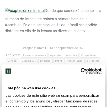
Desde que comenzó el curso, los
alumnos de Infantil se reúnen a primera hora en la
Asamblea. En esta ocasión, en 1º de Infantil han podido
disfrutar en ella de la lectura un divertido cuento.
Categoría:
Infantil
13 de septiembre de 2022
Etiquetas:
Alumnos Humanitas
Aprender
Asamblea
Compañerismo
Conocer
Cooperativo
Diversión
Infantil
Presentación
profesores
Proyecto
Trabajo
Compartir esta publicación
Esta página web usa cookies
Las cookies de este sitio web se usan para personalizar
el contenido y los anuncios, ofrecer funciones de redes
sociales y analizar el tráfico. Además, compartimos