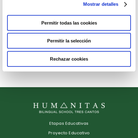
Mostrar detalles
14 de septiembre de 2022
Permitir todas las cookies
INFANTIL COMIENZA EL CURSO
8 de septiembre de 2022
Permitir la selección
Rechazar cookies
Etapas Educativas
Proyecto Educativo