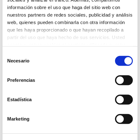
información sobre el uso que haga del sitio web con
nuestros partners de redes sociales, publicidad y análisis
ANTERIOR
web, quienes pueden combinarla con otra información
PERIODO DE ADAPTACIÓN
que les haya proporcionado o que hayan recopilado a
partir del uso que haya hecho de sus servicios. Usted
SIGUIENTE
acepta nuestras cookies si continúa utilizando nuestro
EMPEZAMOS CON EL CHINO
sitio web.
Selección
Necesario
de
consentimiento
Preferencias
Related Posts
Estadística
CUENTACUENTOS EN DRAMA
15 de septiembre de 2022
Marketing
EMPEZAMOS CON EL CHINO