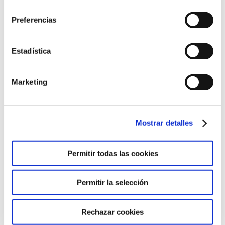
consentimiento
Preferencias
Related Posts
Estadística
TALLER LOS POLOS EN FAUNIA
28 de septiembre de 2022
Marketing
COMIENZA EL CURSO 2022-2023
Mostrar detalles
8 de septiembre de 2022
Permitir todas las cookies
INICIO DE CURSO
Permitir la selección
8 de septiembre de 2022
Rechazar cookies