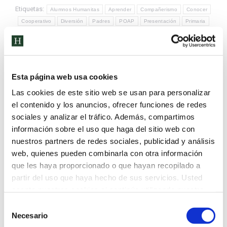
Etiquetas:
Alumnos Humanitas
Aprender
Compañerismo
Conocer
Cooperativo
Diversión
Padres
POAP
Presentación
Primaria
profesores
Proyecto
Reunión
Taller
Trabajo
Compartir esta publicación
Esta página web usa cookies
Las cookies de este sitio web se usan para personalizar
el contenido y los anuncios, ofrecer funciones de redes
sociales y analizar el tráfico. Además, compartimos
información sobre el uso que haga del sitio web con
nuestros partners de redes sociales, publicidad y análisis
ANTERIOR
web, quienes pueden combinarla con otra información
HUMANITAS EN ASTURIAS
que les haya proporcionado o que hayan recopilado a
partir del uso que haya hecho de sus servicios. Usted
SIGUIENTE
acepta nuestras cookies si continúa utilizando nuestro
PERIODO DE ADAPTACIÓN
sitio web.
Selección
Necesario
de