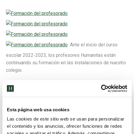
Ante el inicio del curso
escolar 2022-2023, los profesores Humanitas están
continuando su formación en las instalaciones de nuestro
colegio.
Categoría:
Sin categorizar
6 de septiembre de 2022
Etiquetas:
Alumnos Humanitas
Aprender
Bachillerato
Compañerismo
Conocer
Cooperativo
Diversión
E.S.O.
Infantil
Nursery
Esta página web usa cookies
Padres
Primaria
profesores
Trabajo
Las cookies de este sitio web se usan para personalizar
el contenido y los anuncios, ofrecer funciones de redes
sociales y analizar el tráfico. Además, compartimos