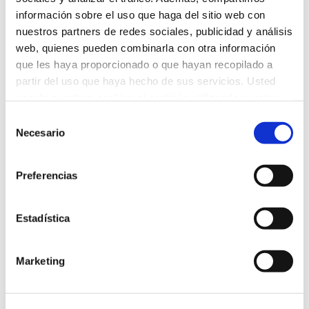
Compartir esta publicación
información sobre el uso que haga del sitio web con
nuestros partners de redes sociales, publicidad y análisis
web, quienes pueden combinarla con otra información
que les haya proporcionado o que hayan recopilado a
partir del uso que haya hecho de sus servicios. Usted
acepta nuestras cookies si continúa utilizando nuestro
ANTERIOR
sitio web.
Selección
COMIENZA EL CURSO EN NURSERY
Necesario
de
consentimiento
SIGUIENTE
Preferencias
INICIO DE CURSO
Estadística
Related Posts
Marketing
COMIENZA EL CURSO 2022-2023