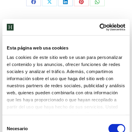
ANTERIOR
Transición de Infantil a Primaria
Esta página web usa cookies
Las cookies de este sitio web se usan para personalizar
SIGUIENTE
el contenido y los anuncios, ofrecer funciones de redes
FORMACIÓN DEL PROFESORADO
sociales y analizar el tráfico. Además, compartimos
información sobre el uso que haga del sitio web con
nuestros partners de redes sociales, publicidad y análisis
web, quienes pueden combinarla con otra información
Related Posts
que les haya proporcionado o que hayan recopilado a
partir del uso que haya hecho de sus servicios. Usted
acepta nuestras cookies si continúa utilizando nuestro
PERIODO DE ADAPTACIÓN
sitio web.
Selección
13 de septiembre de 2022
Necesario
de