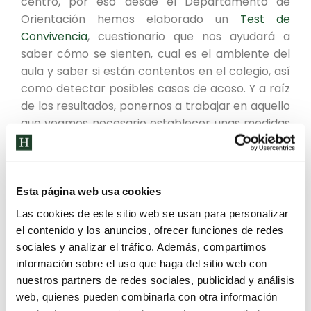
centro, por eso desde el Departamento de
Orientación hemos elaborado un
Test de
Convivencia
, cuestionario que nos ayudará a
saber cómo se sienten, cual es el ambiente del
aula y saber si están contentos en el colegio, así
como detectar posibles casos de acoso. Y a raíz
de los resultados, ponernos a trabajar en aquello
que veamos necesario establecer unas medidas
para mejorarlo.
Es tarea de todos trabajar para
conseguir una
Esta página web usa cookies
buena convivencia
entre los alumnos Humanitas.
Los valores son esenciales para ello, por eso es
Las cookies de este sitio web se usan para personalizar
importante inculcarles desde pequeños unos
el contenido y los anuncios, ofrecer funciones de redes
valores que construirán una base
para que
sociales y analizar el tráfico. Además, compartimos
información sobre el uso que haga del sitio web con
tengan un buen comportamiento y crear una
nuestros partners de redes sociales, publicidad y análisis
buena convivencia con el resto del alumnado.
web, quienes pueden combinarla con otra información