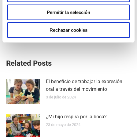
Los laboratorios y los proyectos en Ciencias
Permitir la selección
SIGUIENTE
¡Al fin en Euroscola Estrasburgo!
Rechazar cookies
Related Posts
El beneficio de trabajar la expresión
oral a través del movimiento
3 de julio de 2024
¿Mi hijo respira por la boca?
23 de mayo de 2024