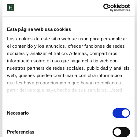
de nuestra delegación en el encuentro con
Roberta Metsola, Presidenta del Parlamento
Europeo, en el que los jóvenes de Madrid
pudieron hacerle todas las preguntas que
Esta página web usa cookies
desearon en relación con el presente y futuro de
la UE.
Las cookies de este sitio web se usan para personalizar
el contenido y los anuncios, ofrecer funciones de redes
sociales y analizar el tráfico. Además, compartimos
información sobre el uso que haga del sitio web con
Categoría:
Noticias
30 de mayo de 2023
nuestros partners de redes sociales, publicidad y análisis
web, quienes pueden combinarla con otra información
Etiquetas:
Alumnos Humanitas
Aprender
Bachillerato
Compañerismo
que les haya proporcionado o que hayan recopilado a
Conocer
Cooperativo
Diversión
Parlamento europeo
Presentación
partir del uso que haya hecho de sus servicios. Usted
profesores
Trabajo
acepta nuestras cookies si continúa utilizando nuestro
sitio web.
Selección
Compartir esta publicación
Necesario
de
consentimiento
Preferencias