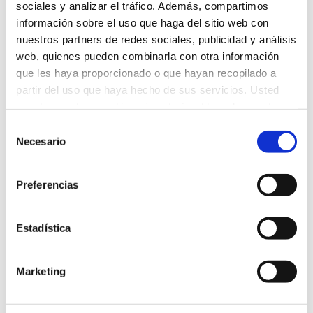
sociales y analizar el tráfico. Además, compartimos
información sobre el uso que haga del sitio web con
Compartir esta publicación
nuestros partners de redes sociales, publicidad y análisis
web, quienes pueden combinarla con otra información
que les haya proporcionado o que hayan recopilado a
partir del uso que haya hecho de sus servicios. Usted
acepta nuestras cookies si continúa utilizando nuestro
sitio web.
Selección
ANTERIOR
Necesario
de
¡Al fin en Euroscola Estrasburgo!
consentimiento
Preferencias
SIGUIENTE
Fruta y verdura, nuestro mejor aliado
Estadística
Marketing
Related Posts