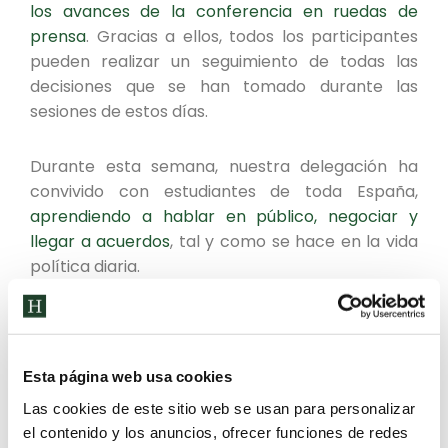
los avances de la conferencia en ruedas de
prensa
. Gracias a ellos, todos los participantes
pueden realizar un seguimiento de todas las
decisiones que se han tomado durante las
sesiones de estos días.
Durante esta semana, nuestra delegación ha
convivido con estudiantes de toda España,
aprendiendo a hablar en público, negociar y
llegar a acuerdos
, tal y como se hace en la vida
política diaria.
Categoría:
Noticias
3 de julio de 2023
Esta página web usa cookies
Etiquetas:
Alumnos Humanitas
Aprender
Bachillerato
Compañerismo
Las cookies de este sitio web se usan para personalizar
Conocer
Cooperativo
Diversión
Presentación
profesores
Trabajo
el contenido y los anuncios, ofrecer funciones de redes