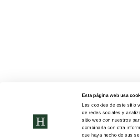
Comunicación y gestión de emociones
Noticias
Por
sistemas_HCE
13 de octubre de 2022
Ana Díaz-Tendero Ruiz, experta en adolescencia, ha 
Esta página web usa cook
Las cookies de este sitio 
de redes sociales y analiz
Copyright © 2022. Todos los
Política de Privacidad
sitio web con nuestros par
derechos reservados
Sitemap
Proceso de A
combinarla con otra inform
que haya hecho de sus serv