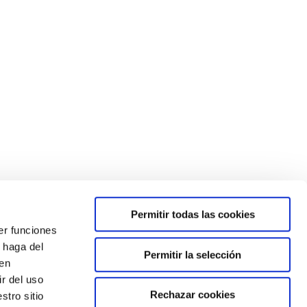
olescentes”.
Permitir todas las cookies
er funciones
 haga del
Permitir la selección
 Convivencia
P.E.
Consejo Escolar
Reclamación
den
r del uso
Rechazar cookies
stro sitio