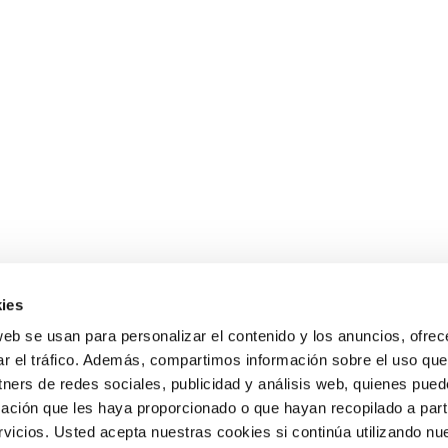
realizado la charla “Comunicación y gestión de emociones en ad
ies
web se usan para personalizar el contenido y los anuncios, ofrec
ar el tráfico. Además, compartimos información sobre el uso que
Política de Cookies
Aviso Legal
Matrícula e inscripción
Plan de
tners de redes sociales, publicidad y análisis web, quienes pue
dmisión 2026-2027
Canal de denuncias
Información Familias
ación que les haya proporcionado o que hayan recopilado a parti
icios. Usted acepta nuestras cookies si continúa utilizando nue