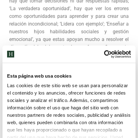
hay que tomar decisiones ni dar respuestas rápidas;
‘La verdadera oportunidad’, hay que ver los errores
como oportunidades para aprender y para crear una
relación incondicional; ‘Lidera con ejemplo’; ‘Enseñar a
nuestros hijos habilidades sociales y gestión
emocional’, ya que estas apoyan mucho a resolver el
día a día del adolescente de una forma eficaz y sin
peleas, sin pataletas y sin broncas, puesto que esto es
lo que le ocurre cuando no entiende lo que está
sintiendo y no tiene recursos para comunicarlo. Y, por
Esta página web usa cookies
último, es fundamental el ‘Amor y la conexión’.
Las cookies de este sitio web se usan para personalizar
Recordar a todas las familias Humanitas que, todos
el contenido y los anuncios, ofrecer funciones de redes
los meses, se celebra una sesión del Espacio
sociales y analizar el tráfico. Además, compartimos
Humanitas, que anunciamos puntualmente a través de
información sobre el uso que haga del sitio web con
Comunicole.
nuestros partners de redes sociales, publicidad y análisis
web, quienes pueden combinarla con otra información
que les haya proporcionado o que hayan recopilado a
partir del uso que haya hecho de sus servicios. Usted