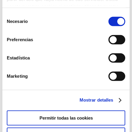
Categoría:
Noticias
13 de octubre de 2022
acepta nuestras cookies si continúa utilizando nuestro
Etiquetas:
adolescentes
Ana Díaz-Tendero Ruiz
Comunicación
sitio web.
Selección
Espacio Humanitas
Gestión de Emociones
Necesario
de
consentimiento
Compartir esta publicación
Preferencias
Estadística
Marketing
ANTERIOR
Nuestra plataforma virtual evoluciona a
CANVAS
Mostrar detalles
SIGUIENTE
Permitir todas las cookies
Cambiemos todo por la salud de la