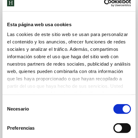
Esta página web usa cookies
Las cookies de este sitio web se usan para personalizar
el contenido y los anuncios, ofrecer funciones de redes
sociales y analizar el tráfico. Además, compartimos
Acepto la política de privacidad
información sobre el uso que haga del sitio web con
nuestros partners de redes sociales, publicidad y análisis
web, quienes pueden combinarla con otra información
que les haya proporcionado o que hayan recopilado a
partir del uso que haya hecho de sus servicios. Usted
acepta nuestras cookies si continúa utilizando nuestro
PROTECCIÓN DE DATOS
sitio web.
Selección
DE CARÁCTER PERSONAL
Necesario
de
consentimiento
Responsable del tratamiento:
Preferencias
Humanitas Bilingual School