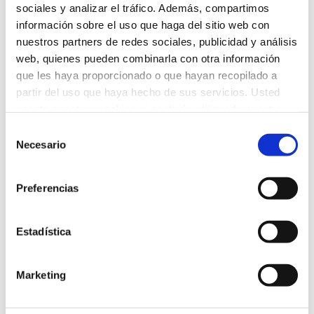
sociales y analizar el tráfico. Además, compartimos
información sobre el uso que haga del sitio web con
HUMANITAS EN ASTURIAS
nuestros partners de redes sociales, publicidad y análisis
web, quienes pueden combinarla con otra información
Secundaria
,
Sin categorizar
que les haya proporcionado o que hayan recopilado a
Por
Colegio Humanitas Tres Cantos
9 de septiembre de 2022
partir del uso que haya hecho de sus servicios. Usted
acepta nuestras cookies si continúa utilizando nuestro
Alumnos Humanitas de 3º de ESO se encuentran
sitio web.
de viaje en Asturias donde ya han podido visitar
Selección
Necesario
Oviedo, realizar el descenso del Sella y disfrutar
de
de una ruta guiada por el Parque Nacional de los
consentimiento
Picos de Europa. Sin duda, una excelente manera
Preferencias
de comenzar el curso.
Estadística
Marketing