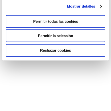
Mostrar detalles
Permitir todas las cookies
Permitir la selección
EMPIEZA EL CURSO 2022-2023
Rechazar cookies
Secundaria
,
Sin categorizar
Por
Colegio Humanitas Tres Cantos
8 de septiembre de 2022
Con muchos nervios y emoción por reencontrarse
con sus compañeros, los alumnos de Secundaria
se han incorporado al colegio para comenzar este
nuevo curso escolar.