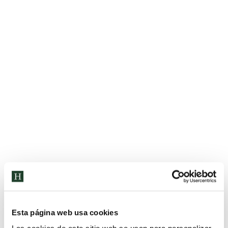
La Unión Europea en Humanitas
Noticias
Por
sistemas_HCE
26 de diciembre de 2024
Humanitas Tres Cantos ha recibido la visita del profesor
Gabriel Martín Rodríguez, experto en Derecho de la Unión
Europea y Diplomacia Internacional Pública (DIP) de la
Universidad Rey Juan Carlos. Esta visita, organizada por el
departamento @HBS Europe, se enmarca en el
compromiso del colegio como escuela embajadora y
mentora del Parlamento Europeo.
Esta página web usa cookies