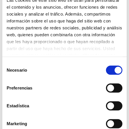
Las cookies de este sitio web se usan para personalizar
el contenido y los anuncios, ofrecer funciones de redes
sociales y analizar el tráfico. Además, compartimos
información sobre el uso que haga del sitio web con
nuestros partners de redes sociales, publicidad y análisis
web, quienes pueden combinarla con otra información
que les haya proporcionado o que hayan recopilado a
partir del uso que haya hecho de sus servicios. Usted
acepta nuestras cookies si continúa utilizando nuestro
sitio web.
Selección
Prevención del Bullying
Necesario
de
Noticias
Por
Colegio Humanitas Tres Cantos
consentimiento
14 de noviembre de 2024
Preferencias
En el marco del Espacio para padres Humanitas ha tenido
lugar una ponencia impartida por Juan Múzquiz, experto
Estadística
de renombre en psicología infanto-juvenil y convivencia en
los centros educativos, quien abordó un tema de vital
importancia: la prevención del acoso escolar. En su charla,
Marketing
Múzquiz facilitó a las familias herramientas claves para