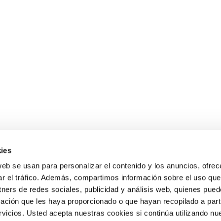
26
os gira hoy en torno a dos ejes fundamentales: la restricción po
ies
aña y la Asociación Española de Pediatría (2024-2026) reflejan 
web se usan para personalizar el contenido y los anuncios, ofrec
ar el tráfico. Además, compartimos información sobre el uso que
tners de redes sociales, publicidad y análisis web, quienes pue
ación que les haya proporcionado o que hayan recopilado a parti
Política de Cookies
Aviso Legal
Matrícula e inscripción
Plan de
icios. Usted acepta nuestras cookies si continúa utilizando nue
dmisión 2026-2027
Canal de denuncias
Información Familias