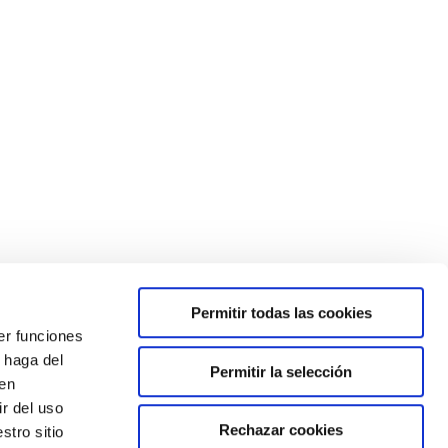
r edades y la calidad del contenido. Los últimos
una tendencia clara hacia la limitación estricta…
Permitir todas las cookies
er funciones
 haga del
Permitir la selección
den
r del uso
 Convivencia
P.E.
Consejo Escolar
Reclamación
Rechazar cookies
stro sitio