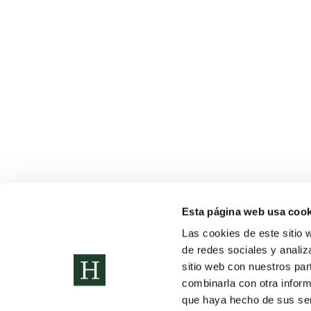
Mediación parental en el uso de las Tic
Noticias
Por
Colegio Humanitas Tres Cantos
6 de marzo de 20
El debate sobre el uso de tablets en menores de 16 añ
Esta página web usa cook
consensos del Comité de Expertos del Gobierno de Esp
Las cookies de este sitio 
de redes sociales y analiz
sitio web con nuestros par
combinarla con otra inform
Copyright © 2022. Todos los
Política de Privacidad
que haya hecho de sus serv
derechos reservados
Sitemap
Proceso de A