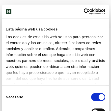
Archivos diarios:
24 de octubre
de 2022
Esta página web usa cookies
Las cookies de este sitio web se usan para personalizar
el contenido y los anuncios, ofrecer funciones de redes
sociales y analizar el tráfico. Además, compartimos
información sobre el uso que haga del sitio web con
nuestros partners de redes sociales, publicidad y análisis
web, quienes pueden combinarla con otra información
que les haya proporcionado o que hayan recopilado a
partir del uso que haya hecho de sus servicios. Usted
acepta nuestras cookies si continúa utilizando nuestro
sitio web.
Selección
Necesario
de
consentimiento