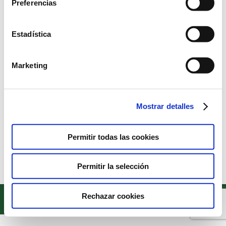
Preferencias
Estadística
Cambiemos todo por la salud de la
Humanidad
Marketing
Noticias
Por
Colegio Humanitas Tres Cantos
24 de octubre de 2022
Con motivo de la Semana del Cambio Climático celebrada
Mostrar detalles
en Humanitas, nuestros alumnos de Bachillerato han
asistido a una ponencia impartida por Fernando
Permitir todas las cookies
Valladares.
Permitir la selección
Copyright © 2022. Todos los derechos reservados
Rechazar cookies
Textos legales