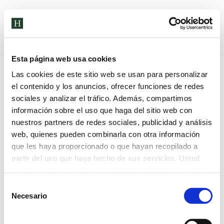
Archivos diarios:
12 de octubre
de 2022
Esta página web usa cookies
Las cookies de este sitio web se usan para personalizar
el contenido y los anuncios, ofrecer funciones de redes
sociales y analizar el tráfico. Además, compartimos
información sobre el uso que haga del sitio web con
nuestros partners de redes sociales, publicidad y análisis
web, quienes pueden combinarla con otra información
que les haya proporcionado o que hayan recopilado a
Nuestra plataforma virtual evoluciona a
partir del uso que haya hecho de sus servicios. Usted
acepta nuestras cookies si continúa utilizando nuestro
CANVAS
sitio web.
Selección
Noticias
Por
sistemas_HCE
12 de octubre de 2022
Necesario
de
Nuestra plataforma virtual evoluciona a CANVAS, para
consentimiento
desarrollar los contenidos educativos y pedagógicos del