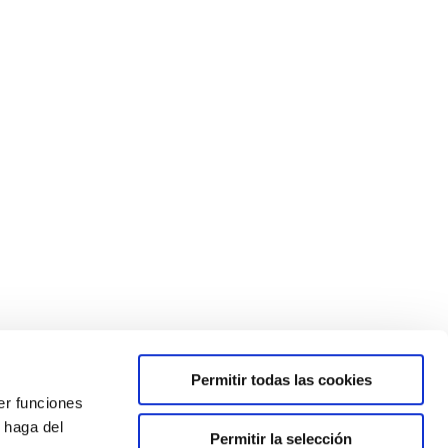
Permitir todas las cookies
er funciones
 haga del
Permitir la selección
única para que los estudiantes dialogaran con