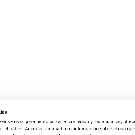
ies
eflexionando sobre el papel de la UE
web se usan para personalizar el contenido y los anuncios, ofrec
025
ar el tráfico. Además, compartimos información sobre el uso que
o el simposio «Juventud, Europa y el Futuro», una oportunidad 