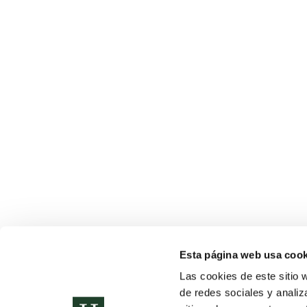
Esta página web usa cook
Simposio ‘Juventud, Europa y el Futuro’: R
Las cookies de este sitio 
Noticias
Por
Colegio Humanitas Tres Cantos
30 de enero de 2
de redes sociales y analiz
Humanitas Bilingual School Tres Cantos ha organizad