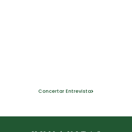
extraescolares@humanitastrescantos.com
Ven a conocernos
Descubre nuestro proyecto educativo
de la mano de nuestro personal
docente.
Concertar Entrevista