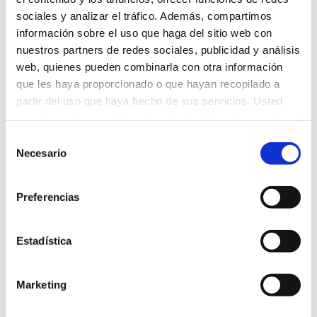
Compartir esta publicación
sociales y analizar el tráfico. Además, compartimos
información sobre el uso que haga del sitio web con
nuestros partners de redes sociales, publicidad y análisis
web, quienes pueden combinarla con otra información
que les haya proporcionado o que hayan recopilado a
partir del uso que haya hecho de sus servicios. Usted
ANTERIOR
acepta nuestras cookies si continúa utilizando nuestro
Humanitas gana el premio ¿Por qué deben
sitio web.
Selección
los jóvenes votar en las Elecciones al
Necesario
de
Parlamento Europeo de 2024?
consentimiento
Preferencias
SIGUIENTE
I Congreso de Investigación Científica HBS
Estadística
Marketing
Related Posts