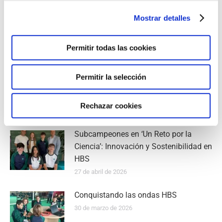
Mostrar detalles
No es de otro planeta
8 de julio de 2026
Permitir todas las cookies
La Feria de Turismo convierte HBS en
Permitir la selección
Europa
21 de mayo de 2026
Rechazar cookies
Subcampeones en ‘Un Reto por la
Ciencia’: Innovación y Sostenibilidad en
HBS
27 de abril de 2026
Conquistando las ondas HBS
30 de marzo de 2026