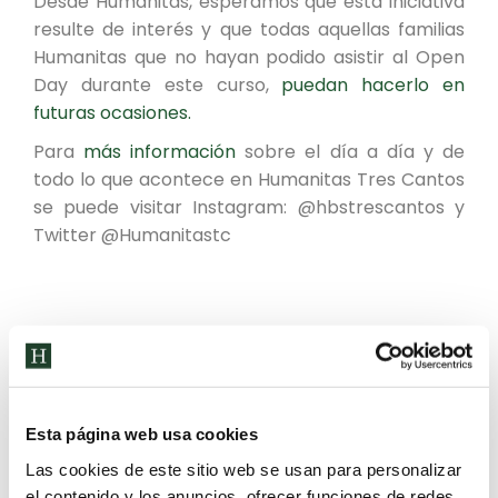
Desde Humanitas, esperamos que esta iniciativa
resulte de interés y que todas aquellas familias
Humanitas que no hayan podido asistir al Open
Day durante este curso,
puedan hacerlo en
futuras ocasiones.
Para
más información
sobre el día a día y de
todo lo que acontece en Humanitas Tres Cantos
se puede visitar Instagram: @hbstrescantos y
Twitter @Humanitastc
Categoría:
Noticias
20 de abril de 2023
Etiquetas:
Alumnos Humanitas
Aprender
Bachillerato
Compañerismo
Infantil
Nursery
Open Day
Padres
Presentación
Primaria
profesores
Reunión
Secundaria
Trabajo
Esta página web usa cookies
Las cookies de este sitio web se usan para personalizar
el contenido y los anuncios, ofrecer funciones de redes