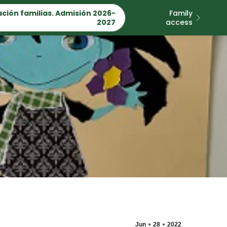
ción familias. Admisión 2026-
Family
2027
access
Jun
28
2022