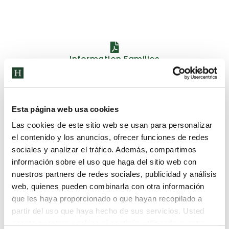
Information Families
General Annual Plan 2025–2026
Esta página web usa cookies
Las cookies de este sitio web se usan para personalizar
el contenido y los anuncios, ofrecer funciones de redes
sociales y analizar el tráfico. Además, compartimos
Educational Programme
información sobre el uso que haga del sitio web con
nuestros partners de redes sociales, publicidad y análisis
web, quienes pueden combinarla con otra información
que les haya proporcionado o que hayan recopilado a
Coexistence Plan
partir del uso que haya hecho de sus servicios. Usted
acepta nuestras cookies si continúa utilizando nuestro